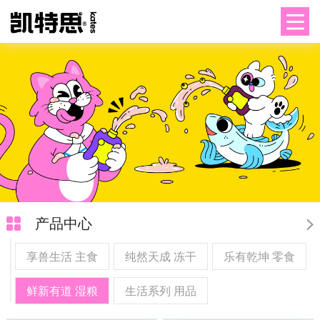
产品中心
享兽生活 主食
纯然天成 冻干
乐有乾坤 零食
鲜新有道 湿粮
生活系列 用品