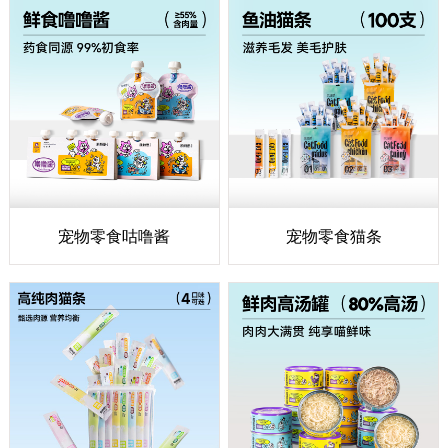
宠物零食咕噜酱
宠物零食猫条