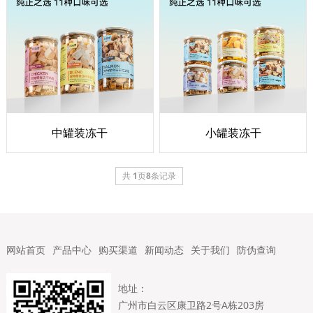
中罐装冻干
小罐装冻干
共
1
页
8
条记录
网站首页
产品中心
购买渠道
新闻动态
关于我们
防伪查询
地址：
广州市白云区康卫路2号A栋203房