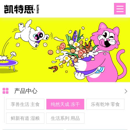
产品中心
享兽生活 主食
纯然天成 冻干
乐有乾坤 零食
鲜新有道 湿粮
生活系列 用品