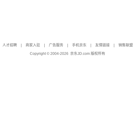
人才招聘
|
商家入驻
|
广告服务
|
手机京东
|
友情链接
|
销售联盟
Copyright © 2004-
2026
京东JD.com 版权所有