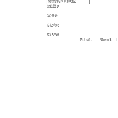
微信登录
|
QQ登录
|
忘记密码
|
立即注册
关于我们
|
联系我们
|