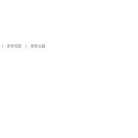
|
京东社区
|
京东公益